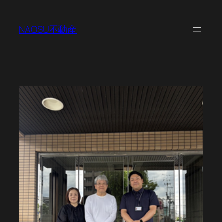
内
容
NAOSU不動産
を
ス
キ
ッ
プ