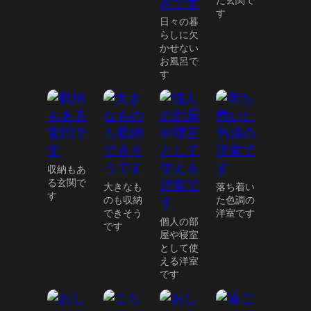
た玄関で
す
日々の暮
らしに欠
かせない
お風呂で
す
収納もあ
る玄関で
大きなも
落ち着い
す
のも収納
た色調の
できそう
洋室です
個人の部
です
屋や寝室
として使
える洋室
です