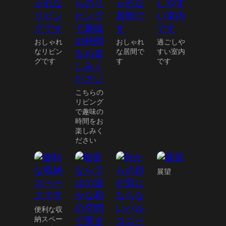
おしゃれ
おしゃれ
過ごしや
なリビン
な居間で
すい室内
グです
す
です
こちらの
リビング
で趣味の
時間をお
楽しみく
ださい
展望
便利な収
納スペー