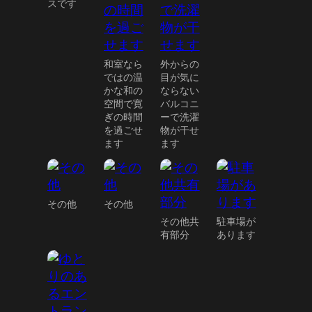
スです
和室なら
外からの
ではの温
目が気に
かな和の
ならない
空間で寛
バルコニ
ぎの時間
ーで洗濯
を過ごせ
物が干せ
ます
ます
その他
その他
その他共
駐車場が
有部分
あります