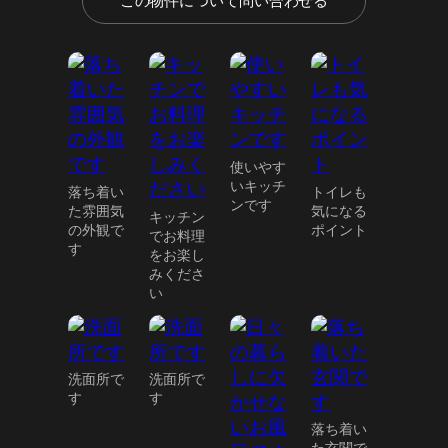
この物件について問い合わせる
使いやす
いキッチ
落ち着い
トイレも
ンです
た雰囲気
気になる
キッチン
の外観で
ポイント
でお料理
す
をお楽し
みくださ
い
洗面所で
洗面所で
す
す
落ち着い