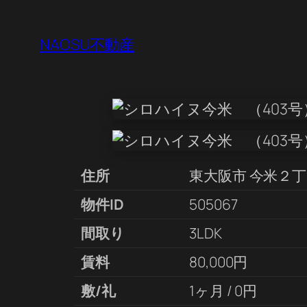
NAOSU不動産
住所
東大阪市 今米２
物件ID
505067
間取り
3LDK
賃料
80,000円
敷/礼
1ヶ月 / 0円