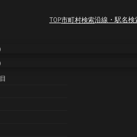
TOP
市町村検索
沿線・駅名検
丁目