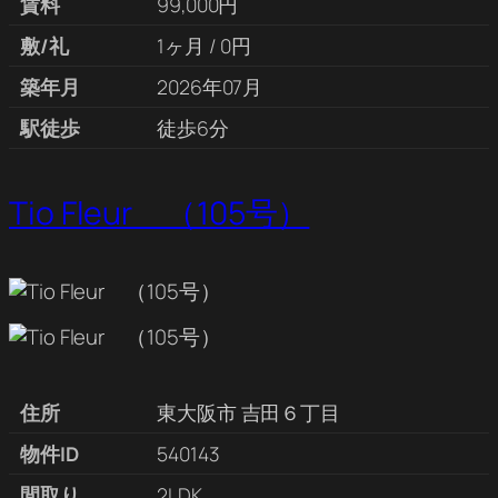
賃料
99,000円
敷/礼
1ヶ月 / 0円
築年月
2026年07月
駅徒歩
徒歩6分
Tio Fleur （105号）
住所
東大阪市 吉田６丁目
物件ID
540143
間取り
2LDK