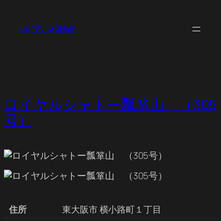
内
容
NAOSU不動産
を
ス
キ
ッ
プ
ロイヤルシャトー瓢箪山 （305
号）
住所
東大阪市 横小路町１丁目