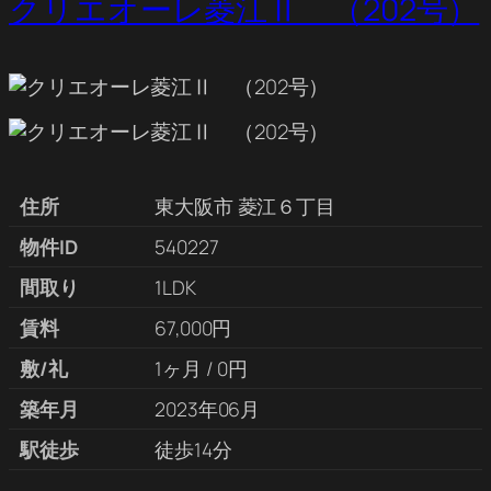
クリエオーレ菱江Ⅱ （202号）
住所
東大阪市 菱江６丁目
物件ID
540227
間取り
1LDK
賃料
67,000円
敷/礼
1ヶ月 / 0円
築年月
2023年06月
駅徒歩
徒歩14分