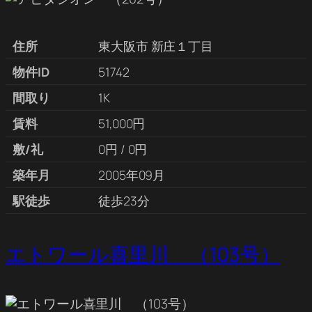
住所
東大阪市 新庄１丁目
物件ID
51742
間取り
1K
賃料
51,000円
敷/礼
0円 / 0円
築年月
2005年09月
駅徒歩
徒歩23分
エトワール喜里川 （103号）