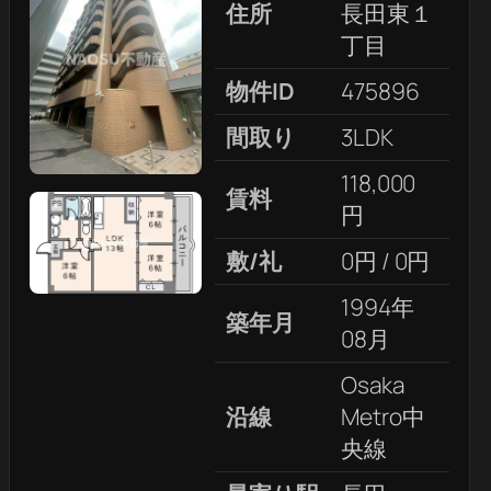
住所
長田東１
丁目
物件ID
475896
間取り
3LDK
118,000
賃料
円
敷/礼
0円 / 0円
1994年
築年月
08月
Osaka
沿線
Metro中
央線