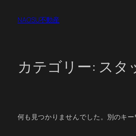
内
容
NAOSU不動産
を
ス
キ
ッ
カテゴリー:
スタ
プ
何も見つかりませんでした。別のキー