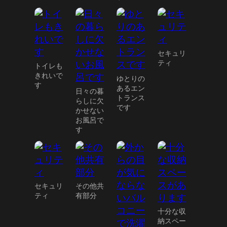
セキュリ
ティ
トイレも
きれいで
ゆとりの
す
あるエン
日々の暮
トランス
らしに欠
です
かせない
お風呂で
す
セキュリ
その他共
ティ
有部分
十分な収
納スペー