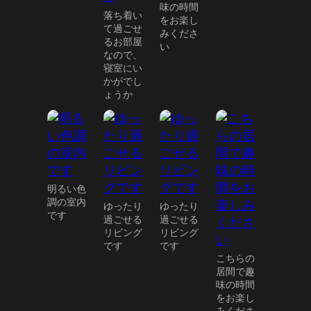
味の時間
落ち着い
をお楽し
て過ごせ
みくださ
るお部屋
い
なので、
寝室にい
かがでし
ょうか
明るい色
調の室内
ゆったり
ゆったり
です
過ごせる
過ごせる
リビング
リビング
です
です
こちらの
居間で趣
味の時間
をお楽し