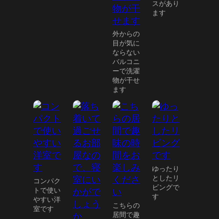
スがあり
ます
外からの
目が気に
ならない
バルコニ
ーで洗濯
物が干せ
ます
ゆったり
としたリ
コンパク
ビングで
トで使い
す
やすい洋
こちらの
室です
居間で趣