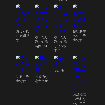
おしゃれ
使い勝手
な居間で
のいい洋
ゆったり
ゆったり
す
室です
過ごせる
過ごせる
居間です
リビング
です
その他
明るい洋
開放的な
室です
寝室です
お洗濯に
も便利な
バルコニ