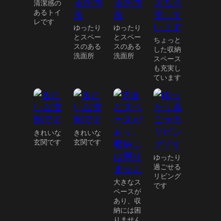
清潔感の
あるトイ
レです
ゆったり
ゆったり
とスペー
とスペー
ちょっと
スのある
スのある
した収納
洗面所
洗面所
スペース
も充実し
ています
きれいな
きれいな
玄関です
玄関です
ゆったり
過ごせる
リビング
大きなス
です
ペースが
あり、収
納には困
りません