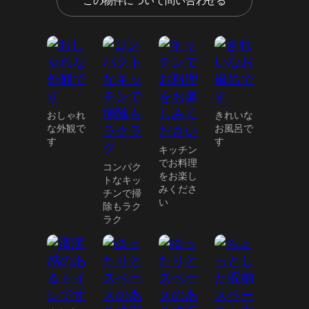
この物件について問い合わせる
おしゃれ
きれいな
な外観で
お風呂で
す
す
キッチン
でお料理
コンパク
をお楽し
トなキッ
みくださ
チンで掃
い
除もラク
ラク