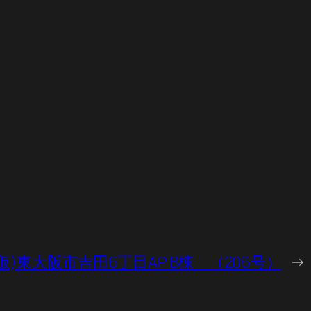
仮)東大阪市吉田6丁目AP B棟 （206号）
→