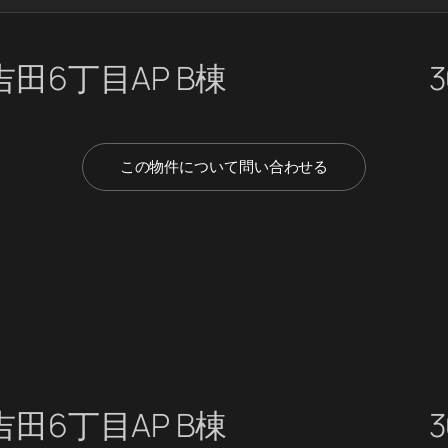
田6丁目AP B棟
3
この物件について問い合わせる
田6丁目AP B棟
3