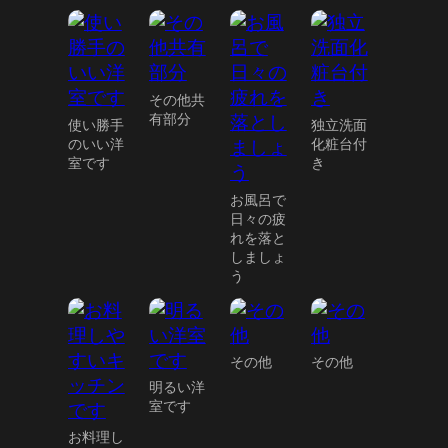
その他共
有部分
使い勝手
独立洗面
のいい洋
化粧台付
室です
き
お風呂で
日々の疲
れを落と
しましょ
う
その他
その他
明るい洋
室です
お料理し