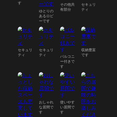
す
その他共
セキュリ
有部分
ティ
ゆとりの
あるロビ
ーです
セキュリ
セキュリ
収納豊富
ティ
ティ
です
バルコニ
ー付きで
す
おしゃれ
使いやす
な居間で
い居間で
す
す