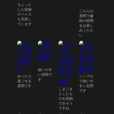
ちょっと
した収納
こちらの
スペース
居間で趣
も充実し
味の時間
ています
をお楽し
みくださ
い
使いやす
い居間で
ゆったり
シンプル
す
過ごせる
で使いや
居間です
すい玄関
こまごま
です
としたも
のを収納
できそう
ですね