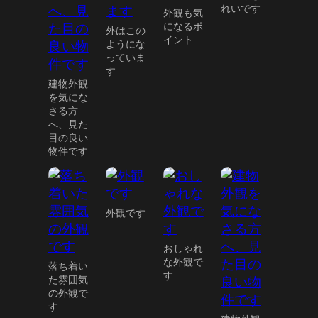
れいです
外観も気
になるポ
外はこの
イント
ようにな
っていま
す
建物外観
を気にな
さる方
へ、見た
目の良い
物件です
外観です
おしゃれ
な外観で
落ち着い
す
た雰囲気
の外観で
す