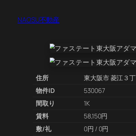
NAOSU不動産
住所
東大阪市 菱江３
物件ID
530067
間取り
1K
賃料
58,150円
敷/礼
0円 / 0円