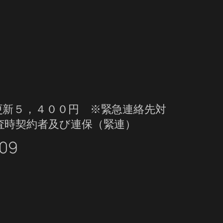
新５，４００円 ※緊急連絡先対
査時契約者及び連保（緊連）
09