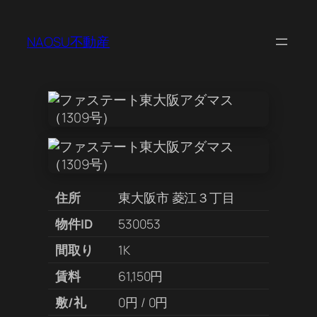
NAOSU不動産
住所
東大阪市 菱江３丁目
物件ID
530053
間取り
1K
賃料
61,150円
敷/礼
0円 / 0円