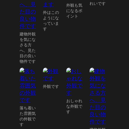
れいです
外観も気
になるポ
外はこの
イント
ようにな
っていま
す
建物外観
を気にな
さる方
へ、見た
目の良い
物件です
外観です
おしゃれ
な外観で
落ち着い
す
た雰囲気
の外観で
す