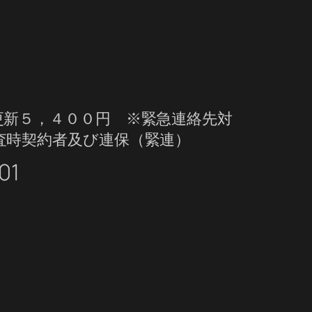
新５，４００円 ※緊急連絡先対
査時契約者及び連保（緊連）
01