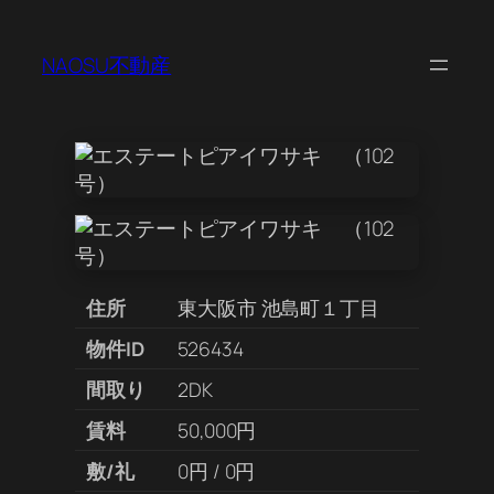
NAOSU不動産
住所
東大阪市 池島町１丁目
物件ID
526434
間取り
2DK
賃料
50,000円
敷/礼
0円 / 0円