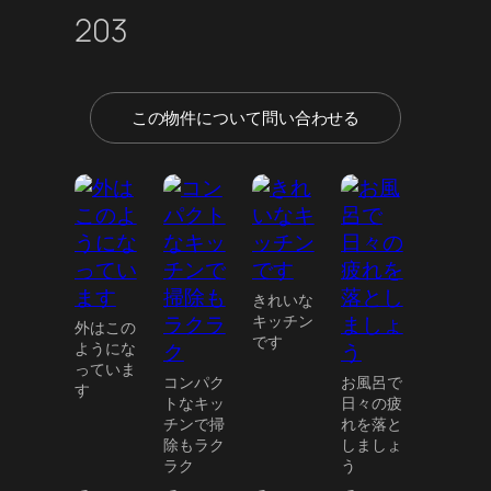
203
この物件について問い合わせる
きれいな
キッチン
外はこの
です
ようにな
っていま
コンパク
お風呂で
す
トなキッ
日々の疲
チンで掃
れを落と
除もラク
しましょ
ラク
う