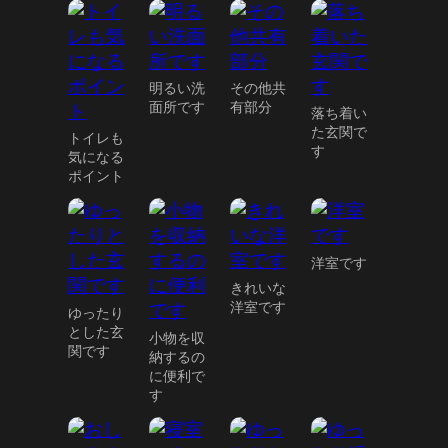
明るい洗
その他共
面所です
有部分
落ち着い
た玄関で
トイレも
す
気になる
ポイント
洋室です
きれいな
洋室です
ゆったり
とした玄
小物を収
関です
納するの
に便利で
す