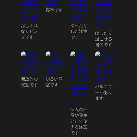
寝室です
おしゃれ
ゆったり
なリビン
した洋室
ゆったり
グです
です
過ごせる
居間です
開放的な
明るい洋
寝室です
室です
バルコニ
ーがあり
ます
個人の部
屋や寝室
として使
える洋室
です