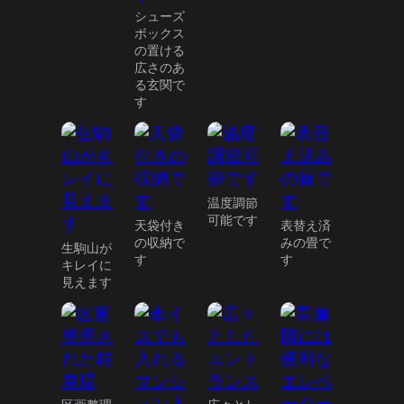
シューズ
ボックス
の置ける
広さのあ
る玄関で
す
温度調節
可能です
天袋付き
表替え済
の収納で
みの畳で
生駒山が
す
す
キレイに
見えます