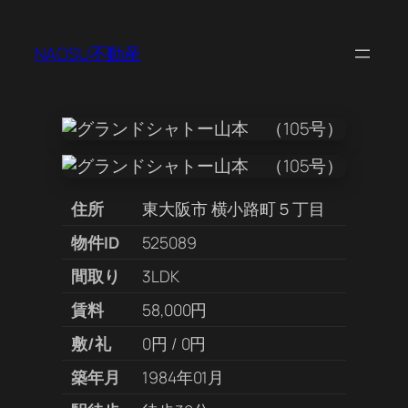
NAOSU不動産
住所
東大阪市 横小路町５丁目
物件ID
525089
間取り
3LDK
賃料
58,000円
敷/礼
0円 / 0円
築年月
1984年01月