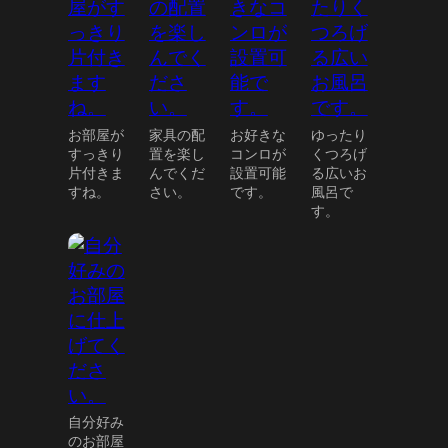
お部屋が
家具の配
お好きな
ゆったり
すっきり
置を楽し
コンロが
くつろげ
片付きま
んでくだ
設置可能
る広いお
すね。
さい。
です。
風呂で
す。
自分好み
のお部屋