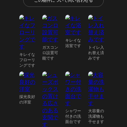
この物件について問い合わせる
キレイな
浴室です
ガスコン
トイレ入
ロ設置可
れ替え済
キレイな
能です
みです
フローリ
ングです
採光良好
の洋室
シャワー
大容量の
付きの洗
洗濯物も
面台です
干せます