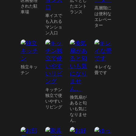
区画整理
広々とし
された駐
たエント
高層階に
車場
ランス
は便利な
車イスで
エレベー
も入れる
ター
マンショ
ン入口
独立キッ
キレイな
チン
畳です
キッチン
独立で使
換気扇が
いやすい
あると匂
リビング
いも気に
なりませ
ん。