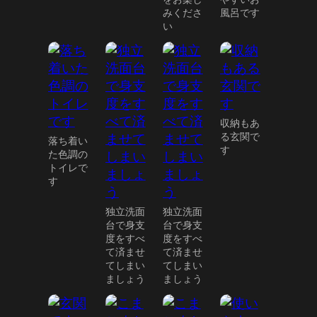
みくださ
風呂です
い
収納もあ
る玄関で
落ち着い
す
た色調の
トイレで
す
独立洗面
独立洗面
台で身支
台で身支
度をすべ
度をすべ
て済ませ
て済ませ
てしまい
てしまい
ましょう
ましょう