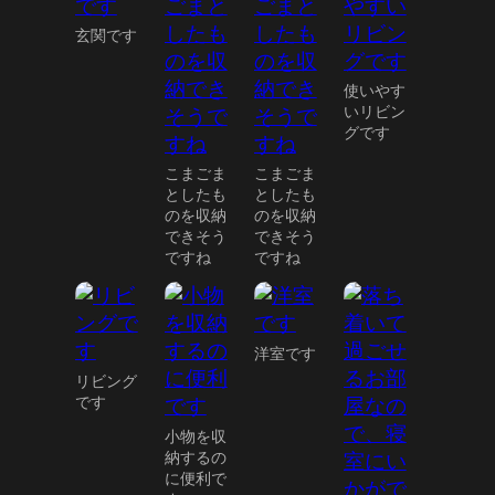
玄関です
使いやす
いリビン
グです
こまごま
こまごま
としたも
としたも
のを収納
のを収納
できそう
できそう
ですね
ですね
洋室です
リビング
です
小物を収
納するの
に便利で