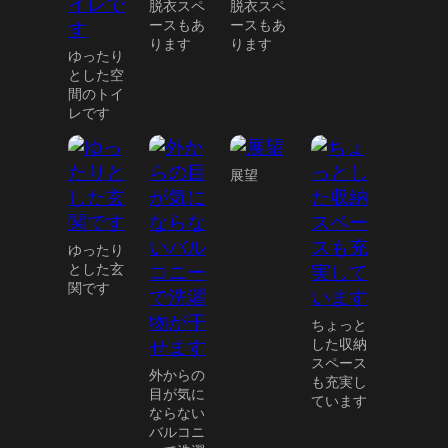
脱衣スペ
脱衣スペ
ースもあ
ースもあ
ります
ります
ゆったり
とした空
間のトイ
レです
展望
ゆったり
とした玄
関です
ちょっと
した収納
スペース
外からの
も充実し
目が気に
ています
ならない
バルコニ