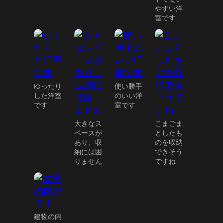
やすい洋
室です
ゆったり
使い勝手
した洋室
のいい洋
です
室です
大きなス
こまごま
ペースが
としたも
あり、収
のを収納
納には困
できそう
りません
ですね
建物の内