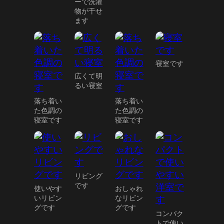
ーで洗濯
物が干せ
ます
寝室です
広くて明
るい寝室
落ち着い
落ち着い
た色調の
た色調の
寝室です
寝室です
リビング
です
使いやす
おしゃれ
いリビン
なリビン
グです
グです
コンパク
トで使い