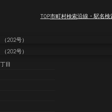
TOP
市町村検索
沿線・駅名検
３丁目