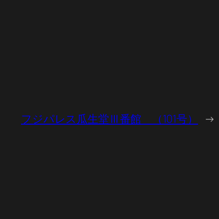
フジパレス瓜生堂Ⅲ番館 （101号）
→