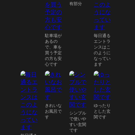
有部分
駐車場が
毎日通る
あるの
エントラ
で、車を
ンスはこ
買う予定
のように
の方も安
なってい
心です
ます
きれいな
ゆったり
お風呂で
とした玄
シンプル
す
関です
で使いや
すい玄関
です