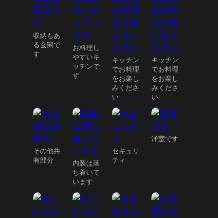
収納もあ
る玄関で
お料理し
す
やすいキ
キッチン
キッチン
ッチンで
でお料理
でお料理
す
をお楽し
をお楽し
みくださ
みくださ
い
い
洋室です
その他共
セキュリ
有部分
ティ
内装は落
ち着いて
います