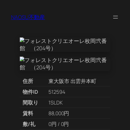
NAOSU不動産
住所
東大阪市 出雲井本町
物件ID
512594
間取り
1SLDK
賃料
88,000円
敷/礼
0円 / 0円