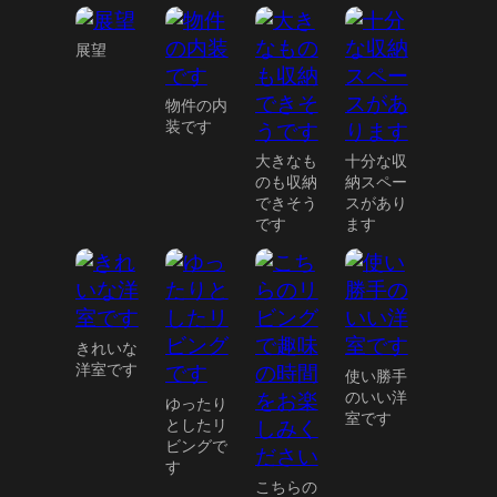
展望
物件の内
装です
大きなも
十分な収
のも収納
納スペー
できそう
スがあり
です
ます
きれいな
洋室です
使い勝手
のいい洋
ゆったり
室です
としたリ
ビングで
す
こちらの