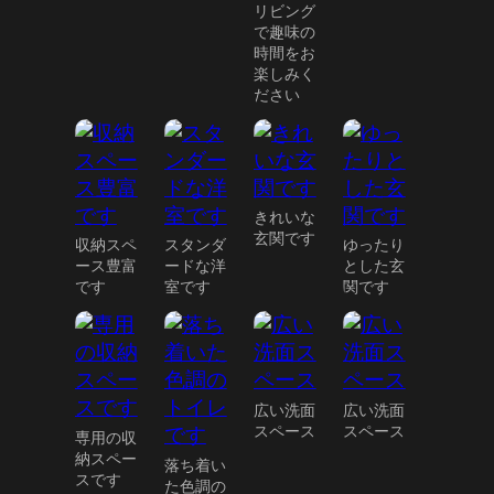
リビング
で趣味の
時間をお
楽しみく
ださい
きれいな
玄関です
収納スペ
スタンダ
ゆったり
ース豊富
ードな洋
とした玄
です
室です
関です
広い洗面
広い洗面
スペース
スペース
専用の収
納スペー
落ち着い
スです
た色調の