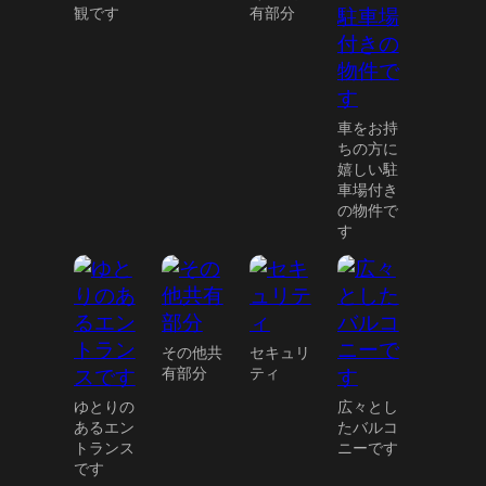
観です
有部分
車をお持
ちの方に
嬉しい駐
車場付き
の物件で
す
その他共
セキュリ
有部分
ティ
ゆとりの
広々とし
あるエン
たバルコ
トランス
ニーです
です