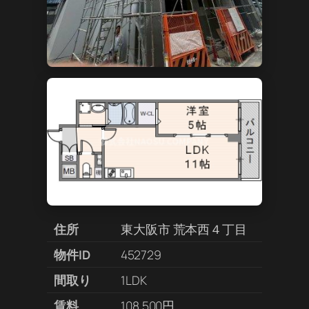
住所
東大阪市 荒本西４丁目
物件ID
452729
間取り
1LDK
賃料
108,500円