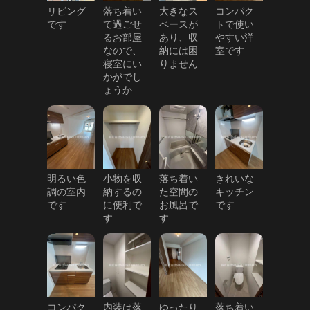
リビング
落ち着い
大きなス
コンパク
です
て過ごせ
ペースが
トで使い
るお部屋
あり、収
やすい洋
なので、
納には困
室です
寝室にい
りません
かがでし
ょうか
明るい色
小物を収
落ち着い
きれいな
調の室内
納するの
た空間の
キッチン
です
に便利で
お風呂で
です
す
す
コンパク
内装は落
ゆったり
落ち着い