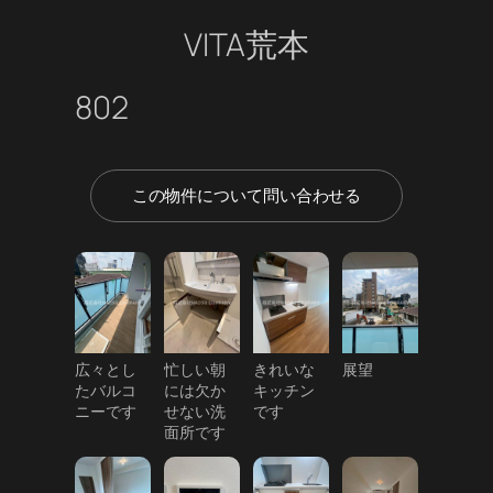
VITA荒本
802
この物件について問い合わせる
広々とし
忙しい朝
きれいな
展望
たバルコ
には欠か
キッチン
ニーです
せない洗
です
面所です