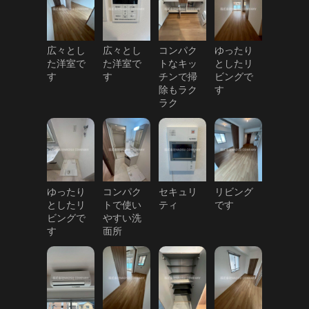
広々とし
広々とし
コンパク
ゆったり
た洋室で
た洋室で
トなキッ
としたリ
す
す
チンで掃
ビングで
除もラク
す
ラク
ゆったり
コンパク
セキュリ
リビング
としたリ
トで使い
ティ
です
ビングで
やすい洗
す
面所