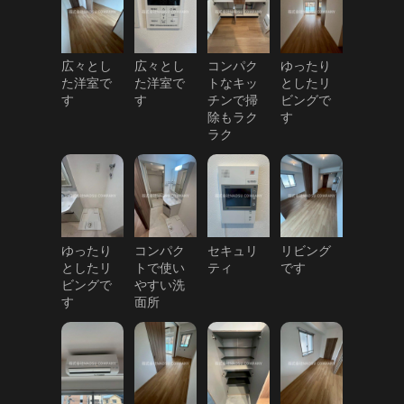
広々とし
広々とし
コンパク
ゆったり
た洋室で
た洋室で
トなキッ
としたリ
す
す
チンで掃
ビングで
除もラク
す
ラク
ゆったり
コンパク
セキュリ
リビング
としたリ
トで使い
ティ
です
ビングで
やすい洗
す
面所