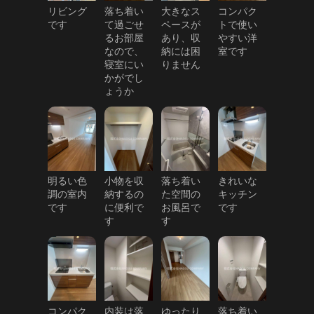
リビング
落ち着い
大きなス
コンパク
です
て過ごせ
ペースが
トで使い
るお部屋
あり、収
やすい洋
なので、
納には困
室です
寝室にい
りません
かがでし
ょうか
明るい色
小物を収
落ち着い
きれいな
調の室内
納するの
た空間の
キッチン
です
に便利で
お風呂で
です
す
す
コンパク
内装は落
ゆったり
落ち着い