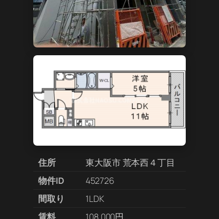
住所
東大阪市 荒本西４丁目
物件ID
452726
間取り
1LDK
賃料
108,000円