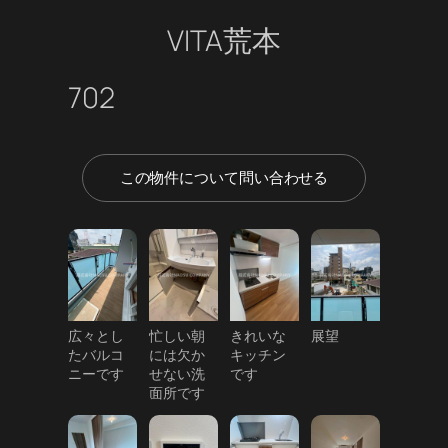
VITA荒本
702
この物件について問い合わせる
広々とし
忙しい朝
きれいな
展望
たバルコ
には欠か
キッチン
ニーです
せない洗
です
面所です