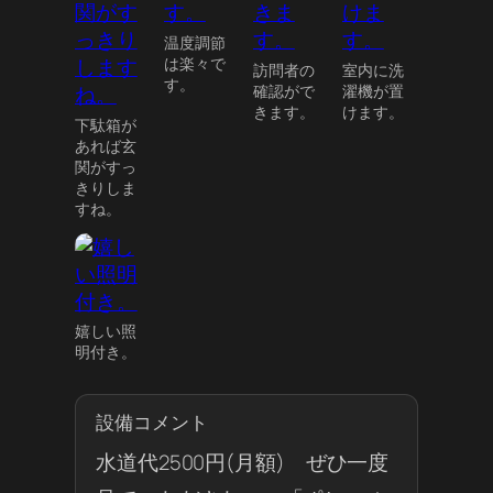
温度調節
は楽々で
訪問者の
室内に洗
す。
確認がで
濯機が置
きます。
けます。
下駄箱が
あれば玄
関がすっ
きりしま
すね。
嬉しい照
明付き。
設備コメント
水道代2500円(月額) ぜひ一度