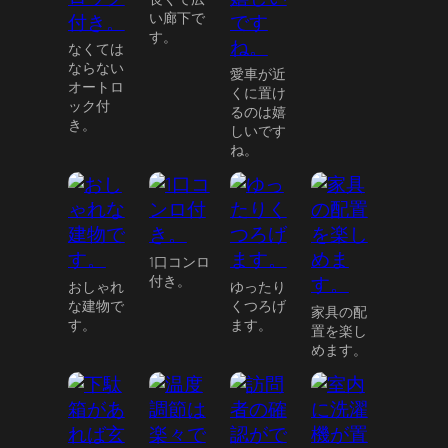
い廊下で
す。
なくては
ならない
愛車が近
オートロ
くに置け
ック付
るのは嬉
き。
しいです
ね。
1口コンロ
付き。
おしゃれ
ゆったり
な建物で
くつろげ
家具の配
す。
ます。
置を楽し
めます。