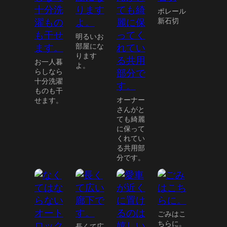
ポレール
新石切
明るいお
部屋にな
ります
お一人暮
よ。
らしなら
十分洗濯
ものも干
オーナー
せます。
さんがと
ても綺麗
に保って
くれてい
る共用部
分です。
ごみはこ
ちらに。
長くて広