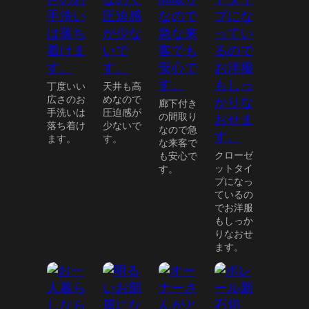
丁度いい
天井も高
広さのお
めなので
廊下付き
手洗いは
圧迫感が
の間取り
落ち着け
少ないで
なので急
ます。
す。
な来客で
クローゼ
も安心で
ットタイ
す。
プになっ
ているの
でお洋服
もしっか
りなおせ
ます。