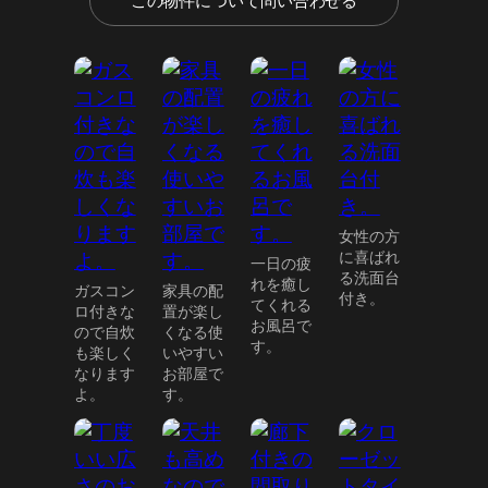
この物件について問い合わせる
女性の方
に喜ばれ
一日の疲
る洗面台
れを癒し
ガスコン
家具の配
付き。
てくれる
ロ付きな
置が楽し
お風呂で
ので自炊
くなる使
す。
も楽しく
いやすい
なります
お部屋で
よ。
す。