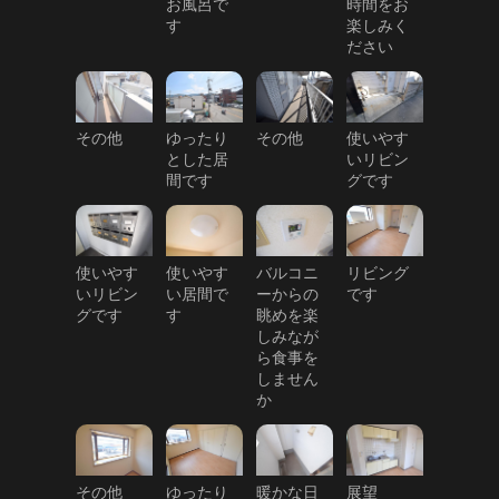
お風呂で
時間をお
す
楽しみく
ださい
その他
ゆったり
その他
使いやす
とした居
いリビン
間です
グです
使いやす
使いやす
バルコニ
リビング
いリビン
い居間で
ーからの
です
グです
す
眺めを楽
しみなが
ら食事を
しません
か
その他
ゆったり
暖かな日
展望