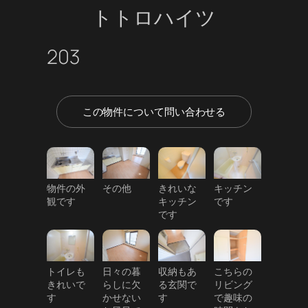
トトロハイツ
203
この物件について問い合わせる
物件の外
その他
きれいな
キッチン
観です
キッチン
です
です
トイレも
日々の暮
収納もあ
こちらの
きれいで
らしに欠
る玄関で
リビング
す
かせない
す
で趣味の